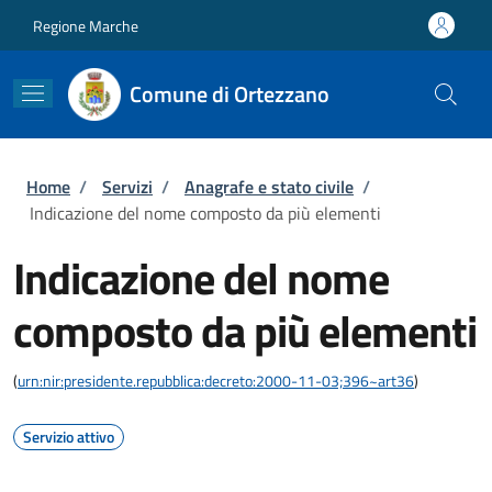
Salta al contenuto principale
Skip to footer content
Regione Marche
Comune di Ortezzano
Briciole di pane
Home
/
Servizi
/
Anagrafe e stato civile
/
Indicazione del nome composto da più elementi
Indicazione del nome
composto da più elementi
(
urn:nir:presidente.repubblica:decreto:2000-11-03;396~art36
)
Servizio attivo