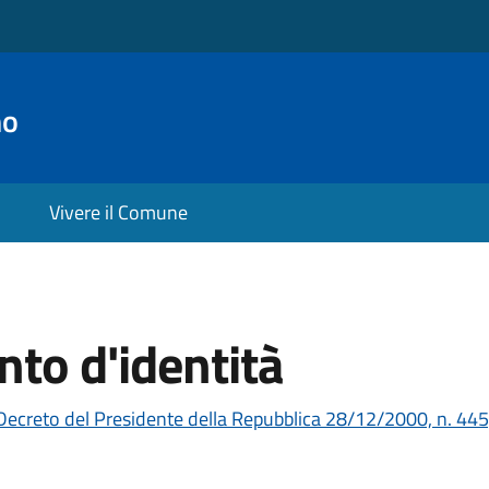
no
Vivere il Comune
to d'identità
Decreto del Presidente della Repubblica 28/12/2000, n. 445,