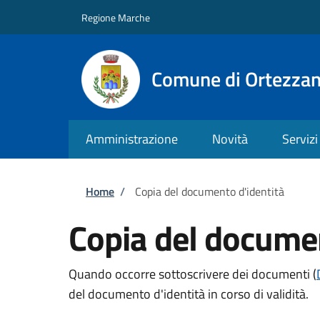
Salta al contenuto principale
Skip to footer content
Regione Marche
Comune di Ortezza
Amministrazione
Novità
Servizi
Briciole di pane
Home
/
Copia del documento d'identità
Copia del documen
Quando occorre sottoscrivere dei documenti (
del documento d'identità in corso di validità.