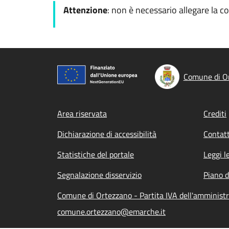
Attenzione
: non è necessario allegare la c
Comune di O
Footer menu
Area riservata
Crediti
Dichiarazione di accessibilità
Contatt
Statistiche del portale
Leggi l
Segnalazione disservizio
Piano d
Comune di Ortezzano - Partita IVA dell'amminis
comune.ortezzano@emarche.it