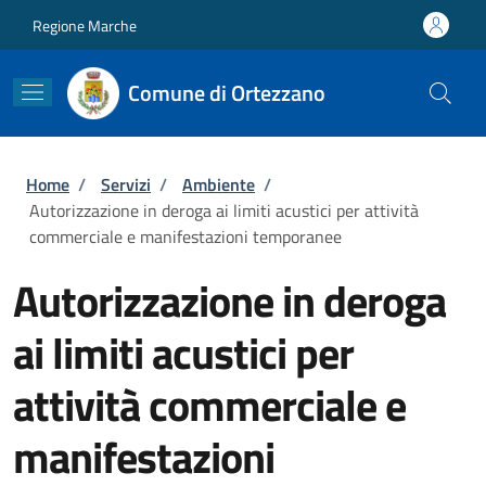
Salta al contenuto principale
Skip to footer content
Regione Marche
Comune di Ortezzano
Briciole di pane
Home
/
Servizi
/
Ambiente
/
Autorizzazione in deroga ai limiti acustici per attività
commerciale e manifestazioni temporanee
Autorizzazione in deroga
ai limiti acustici per
attività commerciale e
manifestazioni