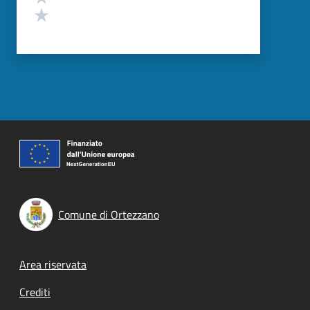
Valuta 1 stelle su 5
Comune di Ortezzano
Footer menu
Area riservata
Crediti