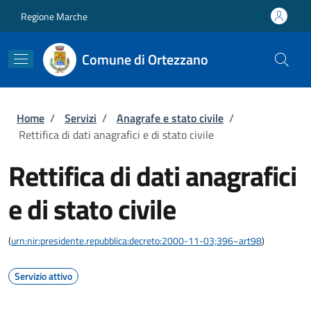
Salta al contenuto principale
Skip to footer content
Regione Marche
Comune di Ortezzano
Briciole di pane
Home
/
Servizi
/
Anagrafe e stato civile
/
Rettifica di dati anagrafici e di stato civile
Rettifica di dati anagrafici
e di stato civile
(
urn:nir:presidente.repubblica:decreto:2000-11-03;396~art98
)
Servizio attivo