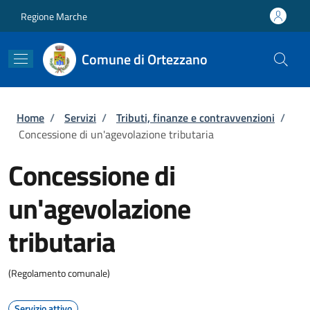
Salta al contenuto principale
Skip to footer content
Regione Marche
Comune di Ortezzano
Briciole di pane
Home
/
Servizi
/
Tributi, finanze e contravvenzioni
/
Concessione di un'agevolazione tributaria
Concessione di
un'agevolazione
tributaria
(Regolamento comunale)
Servizio attivo