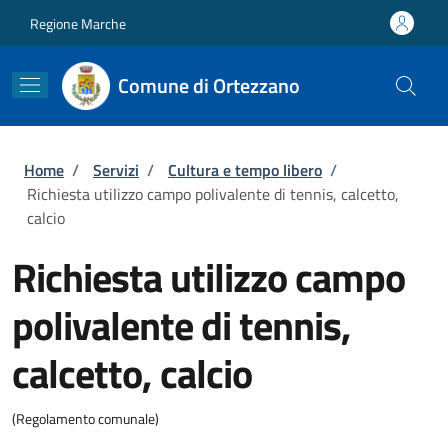
Salta al contenuto principale
Skip to footer content
Regione Marche
Comune di Ortezzano
Briciole di pane
Home
/
Servizi
/
Cultura e tempo libero
/
Richiesta utilizzo campo polivalente di tennis, calcetto,
calcio
Richiesta utilizzo campo
polivalente di tennis,
calcetto, calcio
(Regolamento comunale)