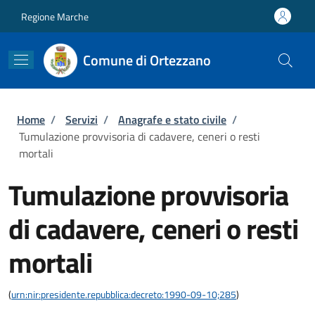
Salta al contenuto principale
Skip to footer content
Regione Marche
Comune di Ortezzano
Briciole di pane
Home
/
Servizi
/
Anagrafe e stato civile
/
Tumulazione provvisoria di cadavere, ceneri o resti
mortali
Tumulazione provvisoria
di cadavere, ceneri o resti
mortali
(
urn:nir:presidente.repubblica:decreto:1990-09-10;285
)