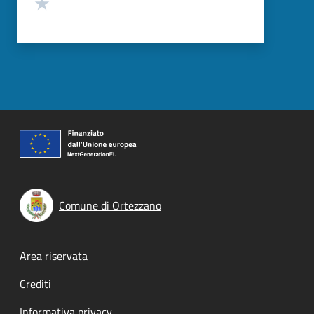
Valuta 1 stelle su 5
Comune di Ortezzano
Footer menu
Area riservata
Crediti
Informativa privacy