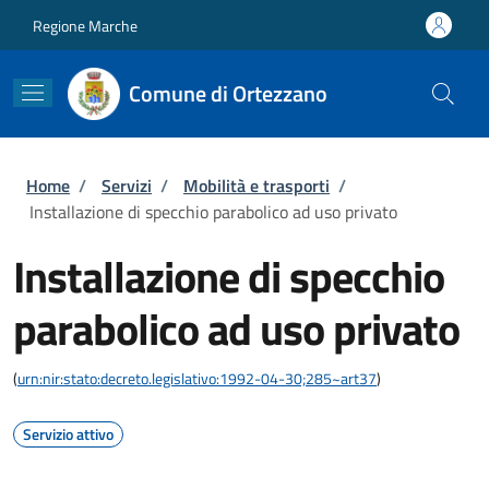
Salta al contenuto principale
Skip to footer content
Regione Marche
Comune di Ortezzano
Briciole di pane
Home
/
Servizi
/
Mobilità e trasporti
/
Installazione di specchio parabolico ad uso privato
Installazione di specchio
parabolico ad uso privato
(
urn:nir:stato:decreto.legislativo:1992-04-30;285~art37
)
Servizio attivo