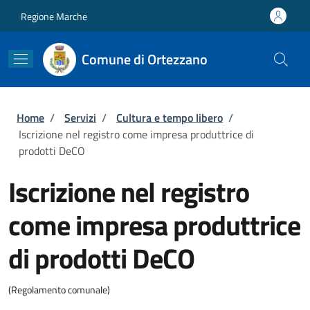
Salta al contenuto principale
Skip to footer content
Regione Marche
Comune di Ortezzano
Briciole di pane
Home
/
Servizi
/
Cultura e tempo libero
/
Iscrizione nel registro come impresa produttrice di
prodotti DeCO
Iscrizione nel registro
come impresa produttrice
di prodotti DeCO
(Regolamento comunale)