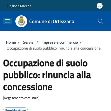
Salta al contenuto principale
Skip to footer content
Regione Marche
Comune di Ortezzano
Briciole di pane
Home
/
Servizi
/
Imprese e commercio
/
Occupazione di suolo pubblico: rinuncia alla concessione
Occupazione di suolo
pubblico: rinuncia alla
concessione
(Regolamento comunale)
Servizio attivo