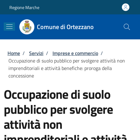
Salta al contenuto principale
Skip to footer content
Regione Marche
Comune di Ortezzano
Briciole di pane
Home
/
Servizi
/
Imprese e commercio
/
Occupazione di suolo pubblico per svolgere attività non
imprenditoriali e attività benefiche: proroga della
concessione
Occupazione di suolo
pubblico per svolgere
attività non
imprenditoriali e attività