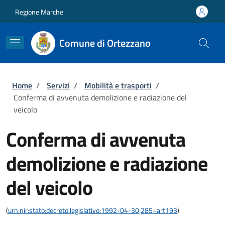
Salta al contenuto principale
Skip to footer content
Regione Marche
Comune di Ortezzano
Briciole di pane
Home
/
Servizi
/
Mobilità e trasporti
/
Conferma di avvenuta demolizione e radiazione del
veicolo
Conferma di avvenuta
demolizione e radiazione
del veicolo
(
urn:nir:stato:decreto.legislativo:1992-04-30;285~art193
)