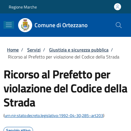
Salta al contenuto principale
Skip to footer content
Regione Marche
Comune di Ortezzano
Briciole di pane
Home
/
Servizi
/
Giustizia e sicurezza pubblica
/
Ricorso al Prefetto per violazione del Codice della Strada
Ricorso al Prefetto per
violazione del Codice della
Strada
(
urn:nir:stato:decreto.legislativo:1992-04-30;285~art203
)
Servizio attivo