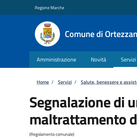
Salta al contenuto principale
Skip to footer content
Regione Marche
Comune di Ortezza
Amministrazione
Novità
Servizi
Briciole di pane
Home
/
Servizi
/
Salute, benessere e assis
Segnalazione di 
maltrattamento d
(Regolamento comunale)