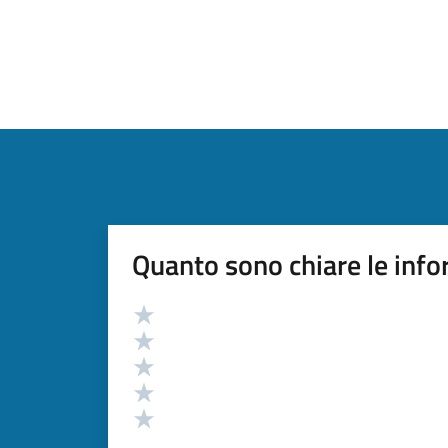
Quanto sono chiare le info
Valutazione
Valuta 5 stelle su 5
Valuta 4 stelle su 5
Valuta 3 stelle su 5
Valuta 2 stelle su 5
Valuta 1 stelle su 5