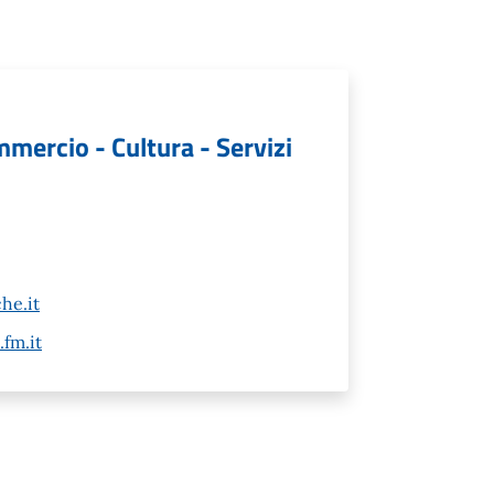
mmercio - Cultura - Servizi
he.it
fm.it