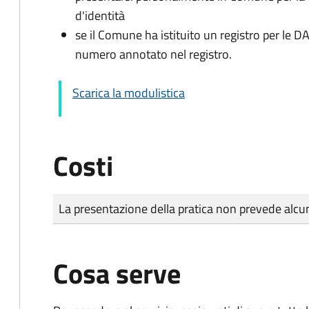
d'identità
se il Comune ha istituito un registro per le 
numero annotato nel registro.
Scarica la modulistica
Costi
Tipo di pagamento
Importo
La presentazione della pratica non prevede al
Cosa serve