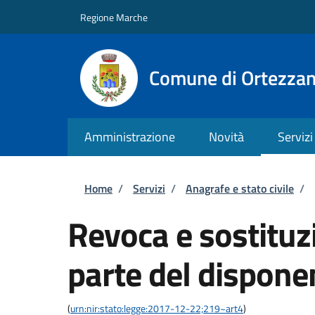
Salta al contenuto principale
Skip to footer content
Regione Marche
Comune di Ortezza
Amministrazione
Novità
Servizi
Briciole di pane
Home
/
Servizi
/
Anagrafe e stato civile
/
Revoca e sostituzi
parte del dispone
(
urn:nir:stato:legge:2017-12-22;219~art4
)