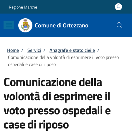
Salta al contenuto principale
Skip to footer content
Regione Marche
Comune di Ortezzano
Briciole di pane
Home
/
Servizi
/
Anagrafe e stato civile
/
Comunicazione della volontà di esprimere il voto presso
ospedali e case di riposo
Comunicazione della
volontà di esprimere il
voto presso ospedali e
case di riposo