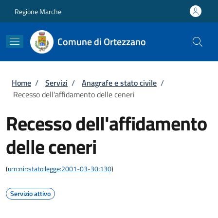
Salta al contenuto principale
Skip to footer content
Regione Marche
Comune di Ortezzano
Briciole di pane
Home
/
Servizi
/
Anagrafe e stato civile
/
Recesso dell'affidamento delle ceneri
Recesso dell'affidamento
delle ceneri
(
urn:nir:stato:legge:2001-03-30;130
)
Servizio attivo