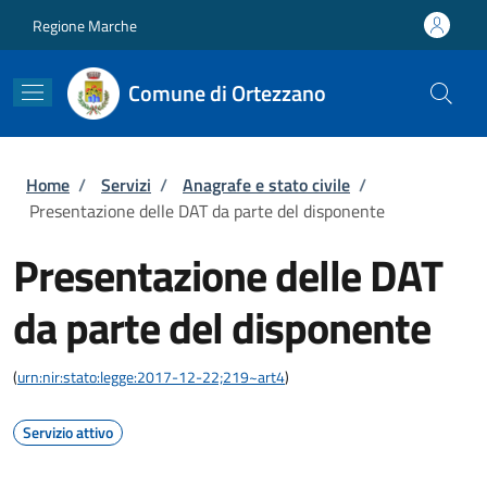
Salta al contenuto principale
Skip to footer content
Regione Marche
Comune di Ortezzano
Briciole di pane
Home
/
Servizi
/
Anagrafe e stato civile
/
Presentazione delle DAT da parte del disponente
Presentazione delle DAT
da parte del disponente
(
urn:nir:stato:legge:2017-12-22;219~art4
)
Servizio attivo