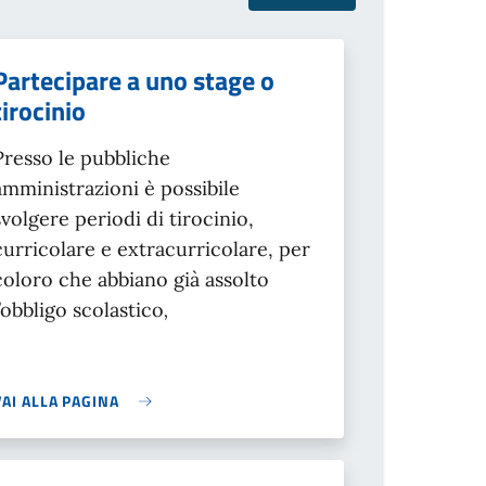
Partecipare a uno stage o
tirocinio
Presso le pubbliche
amministrazioni è possibile
svolgere periodi di tirocinio,
curricolare e extracurricolare, per
coloro che abbiano già assolto
l’obbligo scolastico
,
VAI ALLA PAGINA