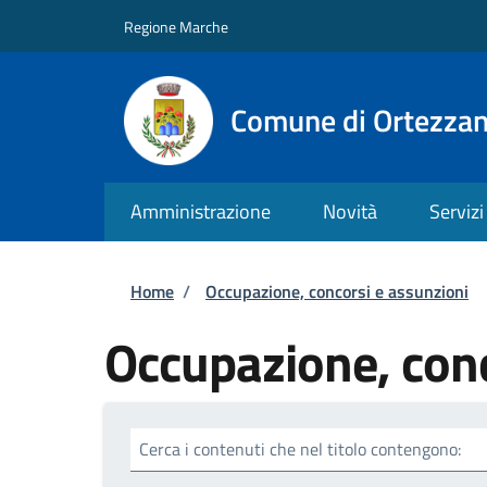
Salta al contenuto principale
Skip to footer content
Regione Marche
Comune di Ortezza
Amministrazione
Novità
Servizi
Briciole di pane
Home
/
Occupazione, concorsi e assunzioni
Occupazione, conc
Cerca i contenuti che nel titolo contengono: