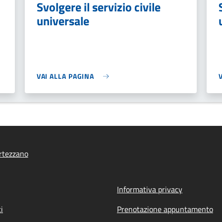
Svolgere il servizio civile
universale
VAI ALLA PAGINA
rtezzano
Informativa privacy
i
Prenotazione appuntamento