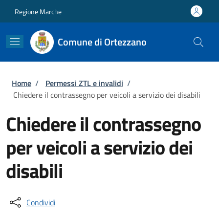
Salta al contenuto principale
Skip to footer content
Regione Marche
Comune di Ortezzano
Briciole di pane
Home
/
Permessi ZTL e invalidi
/
Chiedere il contrassegno per veicoli a servizio dei disabili
Chiedere il contrassegno
per veicoli a servizio dei
disabili
Condividi