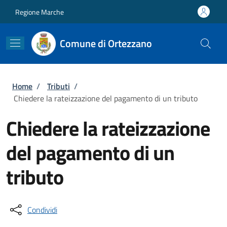
Salta al contenuto principale
Skip to footer content
Regione Marche
Comune di Ortezzano
Briciole di pane
Home
/
Tributi
/
Chiedere la rateizzazione del pagamento di un tributo
Chiedere la rateizzazione
del pagamento di un
tributo
Condividi